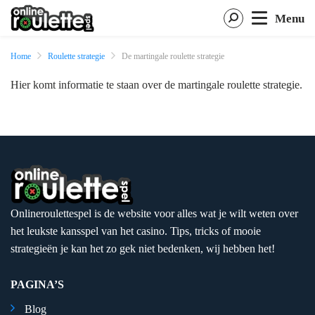
Menu
Home
Roulette strategie
De martingale roulette strategie
Hier komt informatie te staan over de martingale roulette strategie.
Onlineroulettespel is de website voor alles wat je wilt weten over
het leukste kansspel van het casino. Tips, tricks of mooie
strategieën je kan het zo gek niet bedenken, wij hebben het!
PAGINA’S
Blog