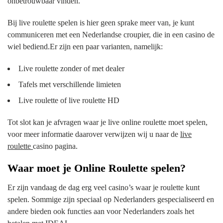
onbetrouwbaar vinden.
Bij live roulette spelen is hier geen sprake meer van, je kunt
communiceren met een Nederlandse croupier, die in een casino de
wiel bediend.Er zijn een paar varianten, namelijk:
Live roulette zonder of met dealer
Tafels met verschillende limieten
Live roulette of live roulette HD
Tot slot kan je afvragen waar je live online roulette moet spelen,
voor meer informatie daarover verwijzen wij u naar de
live
roulette
casino pagina.
Waar moet je Online Roulette spelen?
Er zijn vandaag de dag erg veel casino’s waar je roulette kunt
spelen. Sommige zijn speciaal op Nederlanders gespecialiseerd en
andere bieden ook functies aan voor Nederlanders zoals het