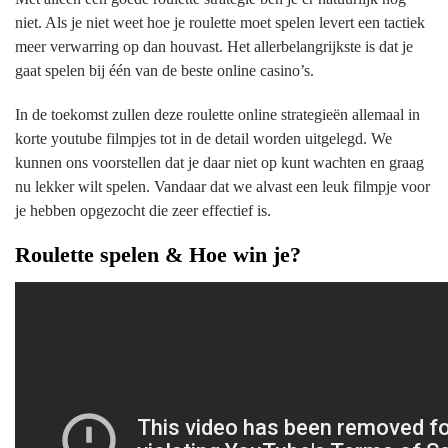
niet. Als je niet weet hoe je roulette moet spelen levert een tactiek
meer verwarring op dan houvast. Het allerbelangrijkste is dat je
gaat spelen bij één van de beste online casino’s.
In de toekomst zullen deze roulette online strategieën allemaal in
korte youtube filmpjes tot in de detail worden uitgelegd. We
kunnen ons voorstellen dat je daar niet op kunt wachten en graag
nu lekker wilt spelen. Vandaar dat we alvast een leuk filmpje voor
je hebben opgezocht die zeer effectief is.
Roulette spelen & Hoe win je?