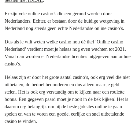
betalen met IDEAL
.
Er zijn vele online casino’s die een gerund worden door
Nederlanders. Echter, er bestaan door de huidige wetgeving in
Nederland nog steeds geen echte Nederlandse online casino’s.
Dus als je wilt weten welke casino nou dé titel ‘Online casino
Nederland’ verdient moet je helaas nog even wachten tot 2021.
Vanaf dan worden er Nederlandse licenties uitgegeven aan online
casino’s.
Helaas zijn er door het grote aantal casino’s, ook erg veel die niet
uitbetalen, de bedoel bedonderen en dus alleen maar je geld
stelen. Het is ook erg verstandig om te kijken naar een roulette
bonus. Een gegeven paard moet je nooit in de bek kijken! Het is
daarom erg belangrijk om bij de beste goksites online te gaan
spelen en van te voren een goede, eerlijke en snel uitbetalende
casino te vinden.