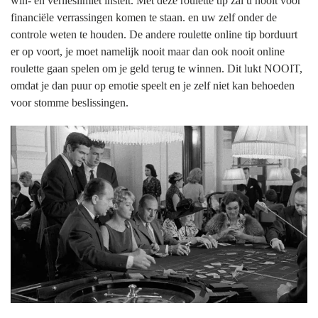
win- en verlieslimiet instelt. Met deze roulette tip zal u nooit voor
financiële verrassingen komen te staan. en uw zelf onder de
controle weten te houden. De andere roulette online tip borduurt
er op voort, je moet namelijk nooit maar dan ook nooit online
roulette gaan spelen om je geld terug te winnen. Dit lukt NOOIT,
omdat je dan puur op emotie speelt en je zelf niet kan behoeden
voor stomme beslissingen.