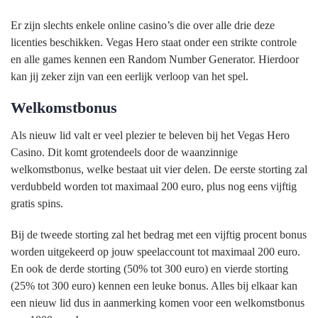
Er zijn slechts enkele online casino’s die over alle drie deze
licenties beschikken. Vegas Hero staat onder een strikte controle
en alle games kennen een Random Number Generator. Hierdoor
kan jij zeker zijn van een eerlijk verloop van het spel.
Welkomstbonus
Als nieuw lid valt er veel plezier te beleven bij het Vegas Hero
Casino. Dit komt grotendeels door de waanzinnige
welkomstbonus, welke bestaat uit vier delen. De eerste storting zal
verdubbeld worden tot maximaal 200 euro, plus nog eens vijftig
gratis spins.
Bij de tweede storting zal het bedrag met een vijftig procent bonus
worden uitgekeerd op jouw speelaccount tot maximaal 200 euro.
En ook de derde storting (50% tot 300 euro) en vierde storting
(25% tot 300 euro) kennen een leuke bonus. Alles bij elkaar kan
een nieuw lid dus in aanmerking komen voor een welkomstbonus